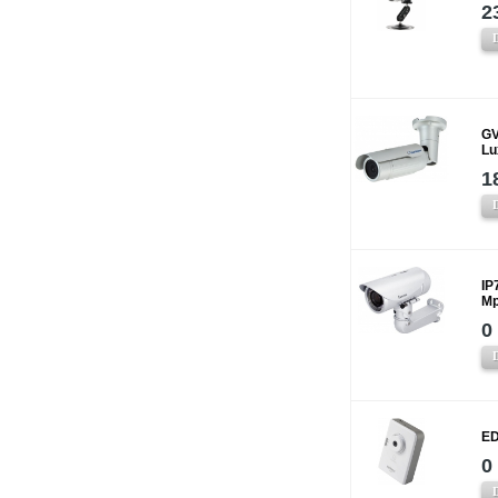
2
GV
Lu
1
IP
Mp
0
ED
0