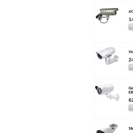
AC
1
Vi
2
Ge
EB
6
SM