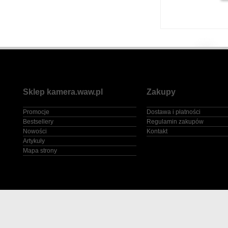
Sklep kamera.waw.pl
Zakupy
Promocje
Dostawa i płatności
Bestsellery
Regulamin zakupów
Nowości
Kontakt
Artykuły
Mapa strony