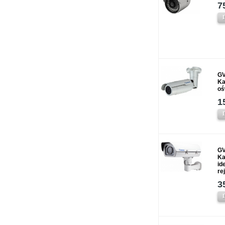
7
GV
Ka
oś
1
GV
Ka
id
re
3