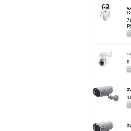
AX
60
7
P
LC
0
GV
1
GV