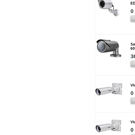
ED
0
Sa
60
3
Vi
0
Vi
0