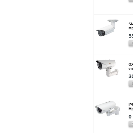
SN
Mp
5
GX
en
3
IP
Mp
0