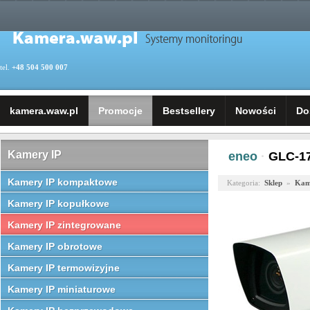
tel.
+48 504 500 007
kamera.waw.pl
Promocje
Bestsellery
Nowości
Do
Kamery IP
eneo
·
GLC-1
Kamery IP kompaktowe
Kategoria:
Sklep
»
Kam
Kamery IP kopułkowe
Kamery IP zintegrowane
Kamery IP obrotowe
Kamery IP termowizyjne
Kamery IP miniaturowe