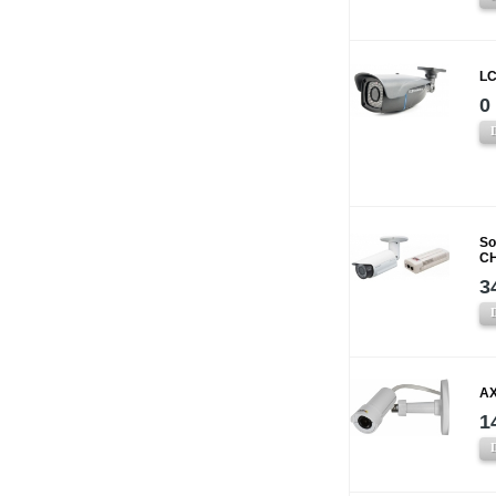
LC
0
So
CH
3
AX
1