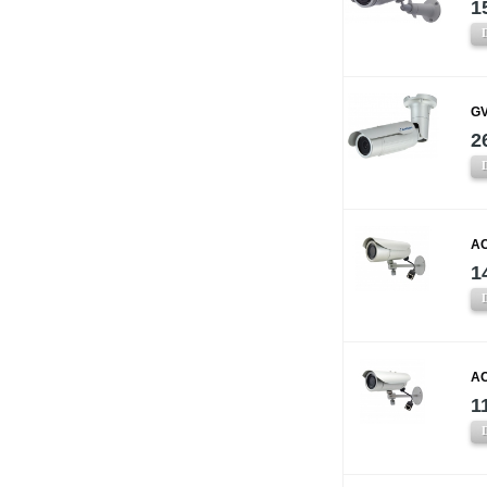
1
GV
2
AC
1
AC
1