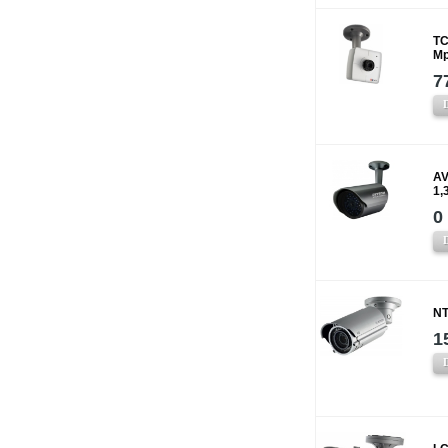
TC
Mp
7
A
1,
0
NT
1