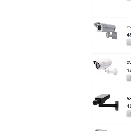
GV
4
GV
1
AX
4