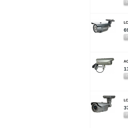
LC
6
AC
1
LC
3