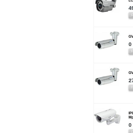
LC
4
GV
0
GV
2
IP
Mp
0