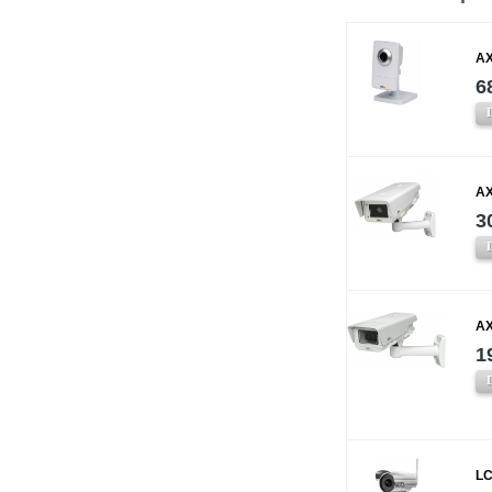
AX
6
AX
3
AX
1
LC