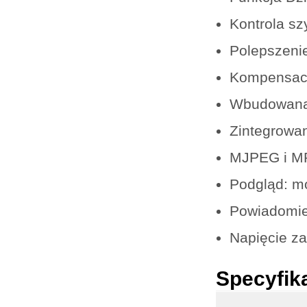
Kontrola sz
Polepszeni
Kompensacja
Wbudowana 
Zintegrowa
MJPEG i MP
Podgląd: mon
Powiadomien
Napięcie za
Specyfik