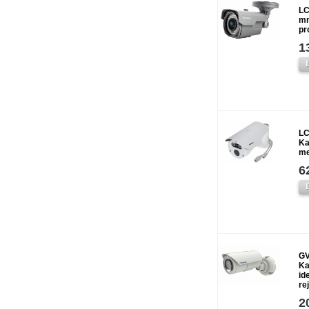
LC
mm
pr
1
LC
Ka
me
6
GV
Ka
id
re
2