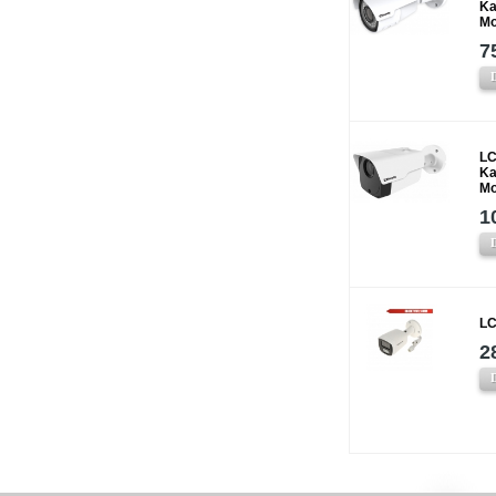
Ka
Mo
7
LC
Ka
Mo
1
LC
2