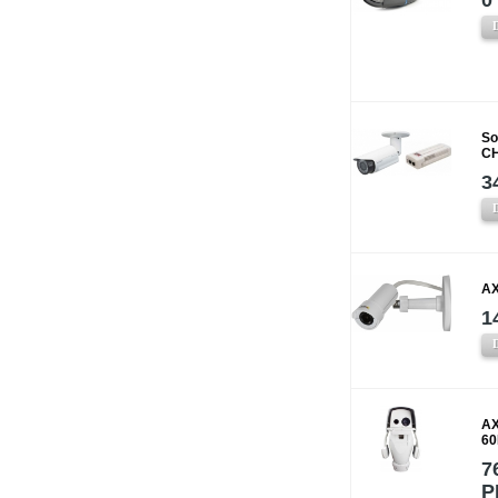
0
So
CH
3
AX
1
AX
60
7
P