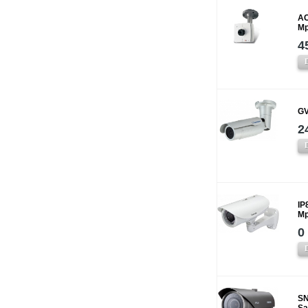
AC
Mp
4
GV
2
IP
Mp
0
SN