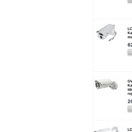
LC
Ka
me
6
GV
Ka
id
re
2
LC