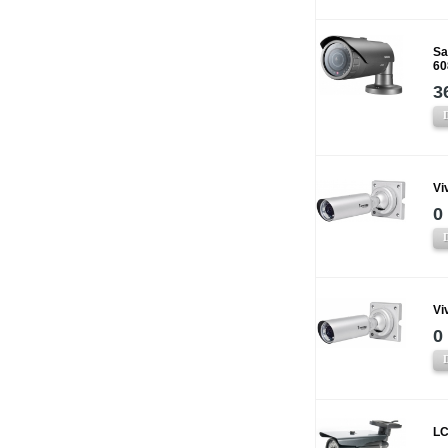
Sa
60
3
Vi
0
Vi
0
LC