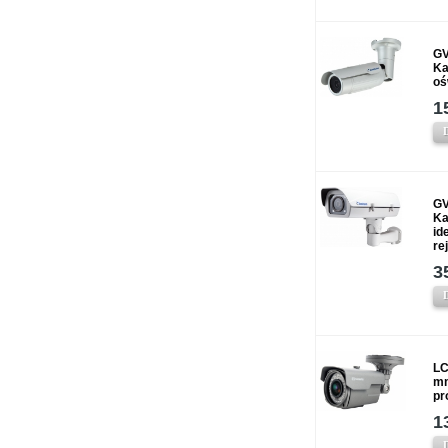
GV
Ka
oś
1
GV
Ka
id
re
3
LC
mm
pr
1