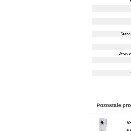
Stand
Dwukie
Pozostałe prod
AX
6