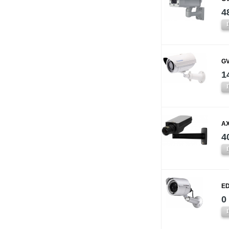
4
GV
1
AX
4
ED
0