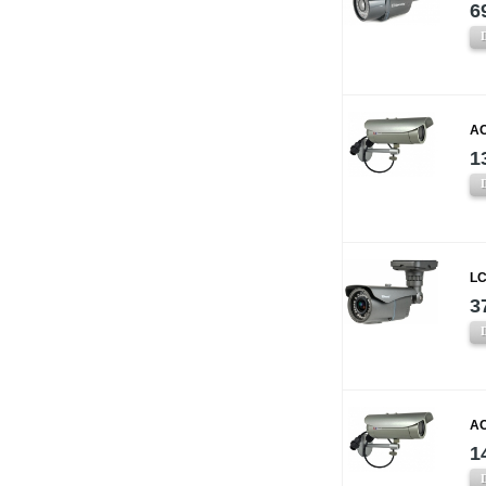
6
AC
1
LC
3
AC
1