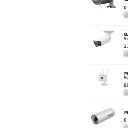
Sa
0
SN
Mp
3
IP
Mp
9
IP
0