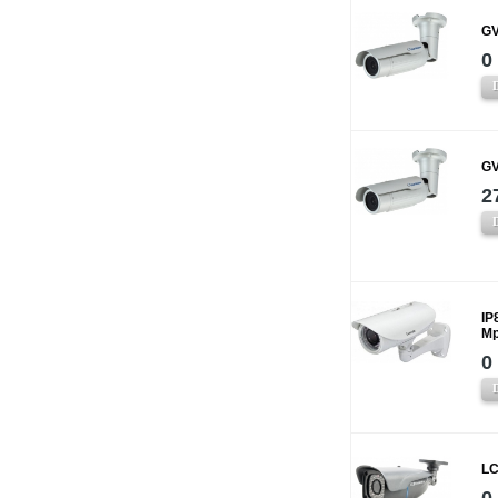
GV
0
GV
2
IP
Mp
0
LC