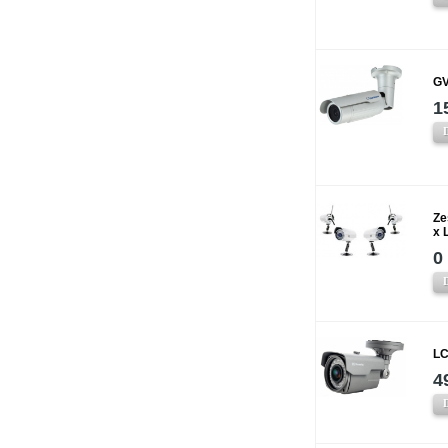
GV
1
Ze
x 
0
LC
4