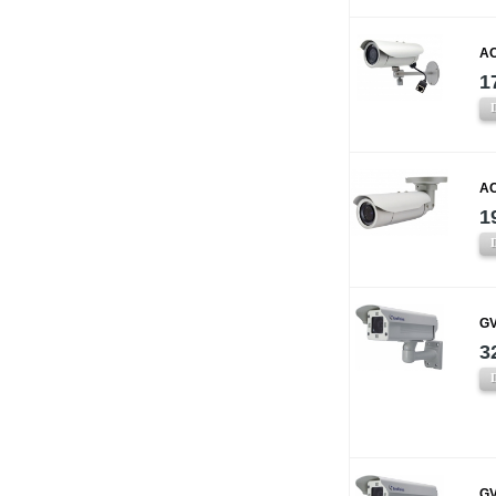
AC
1
AC
1
GV
3
GV