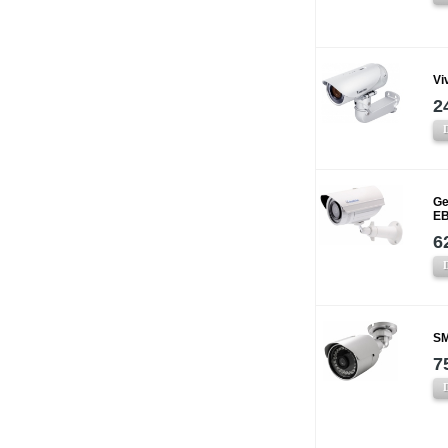
Vi
2
Ge
EB
6
SM
7