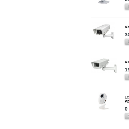
AX
3
AX
1
LC
P2
0