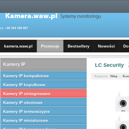
tel.
+48 504 500 007
kamera.waw.pl
Promocje
Bestsellery
Nowości
Do
Kamery IP
LC Security
·
Kamery IP kompaktowe
Kategoria:
Sklep
»
Kam
Kamery IP kopułkowe
Kamery IP zintegrowane
Kamery IP obrotowe
Kamery IP termowizyjne
Kamery IP miniaturowe