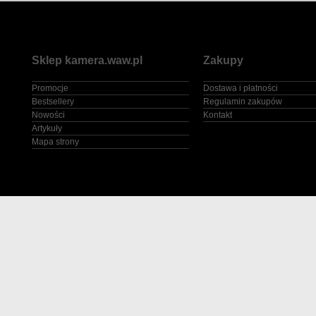
Sklep kamera.waw.pl
Zakupy
Promocje
Dostawa i płatności
Bestsellery
Regulamin zakupów
Nowości
Kontakt
Artykuły
Mapa strony