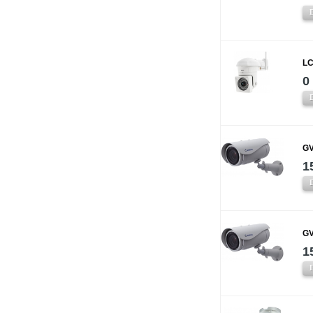
LC
0
GV
1
GV
1