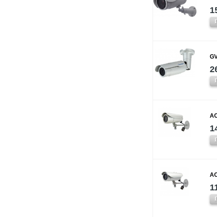
1
GV
2
AC
1
AC
1