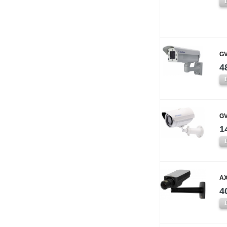
GV
4
GV
1
AX
4