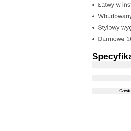
Łatwy w inst
Wbudowany
Stylowy wy
Darmowe 16
Specyfik
Często