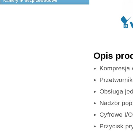
Kamery IP bezprzewodowe
Opis pro
Kompresja 
Przetworni
Obsługa je
Nadzór pop
Cyfrowe I/O
Przycisk pr