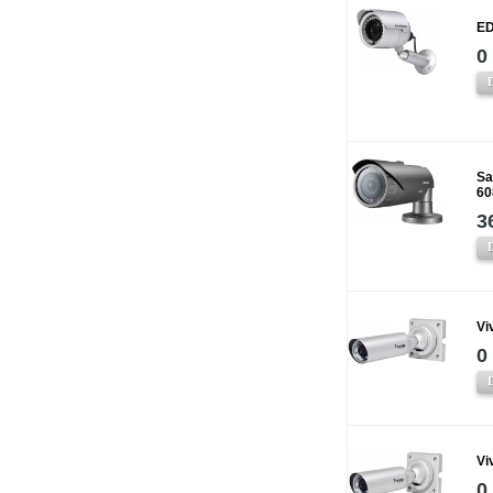
ED
0
Sa
60
3
Vi
0
Vi
0