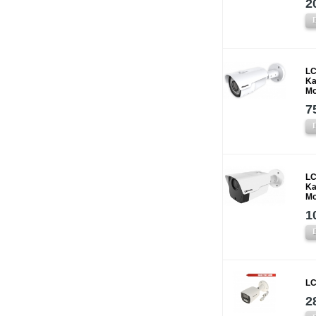
2
LC
Ka
Mo
7
LC
Ka
Mo
1
LC
2