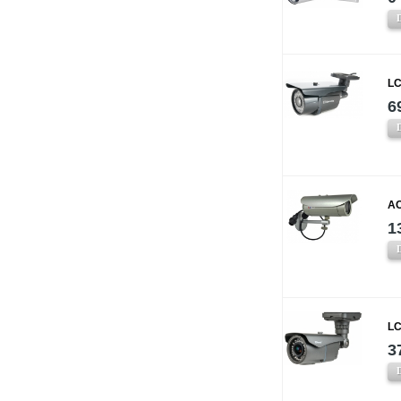
LC
6
AC
1
LC
3