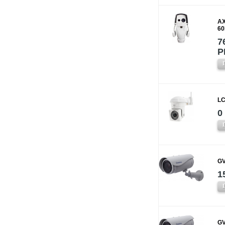
AX
60
7
P
LC
0
GV
1
GV