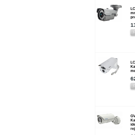
LC
mm
pr
1
LC
Ka
me
6
GV
Ka
id
re