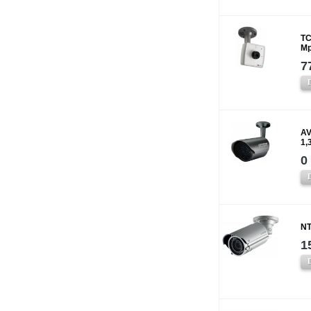
TC
Mp
7
A
1,
0
NT
1