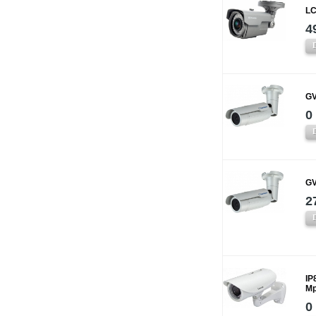
LC
4
GV
0
GV
2
IP
Mp
0