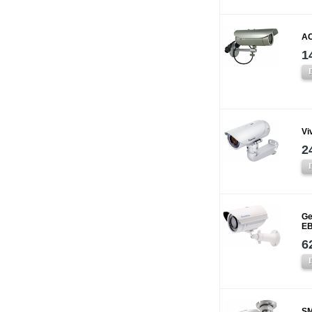
AC
1
Vi
2
Ge
EB
6
SM