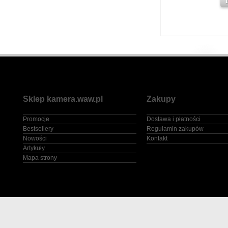
Sklep kamera.waw.pl
Zakupy
Promocje
Dostawa i płatności
Bestsellery
Regulamin zakupów
Nowości
Kontakt
Artykuły
Mapa strony