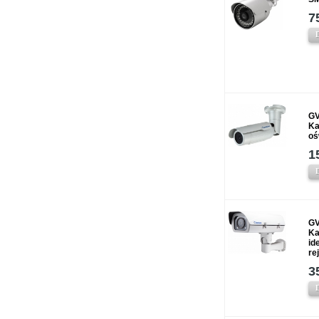
7
GV
Ka
oś
1
GV
Ka
id
re
3