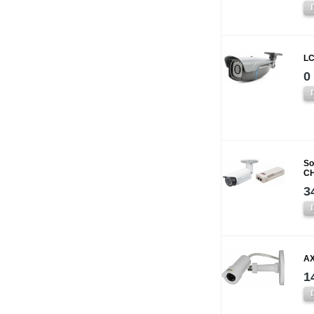
LC
0
So
CH
3
AX
1