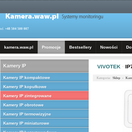
tel.
+48 504 500 007
kamera.waw.pl
Promocje
Bestsellery
Nowości
Do
Kamery IP
VIVOTEK
·
IP
Kamery IP kompaktowe
Kategoria:
Sklep
»
Kam
Kamery IP kopułkowe
Kamery IP zintegrowane
Kamery IP obrotowe
Kamery IP termowizyjne
Kamery IP miniaturowe