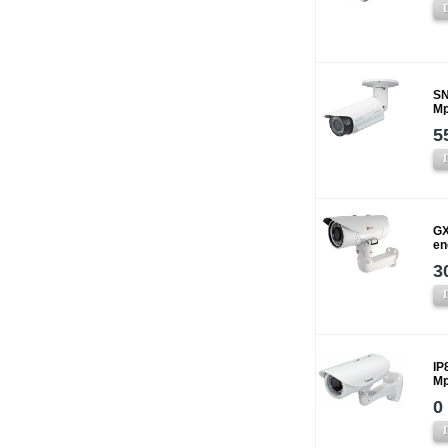
SN
Mp
5
GX
en
3
IP
Mp
0